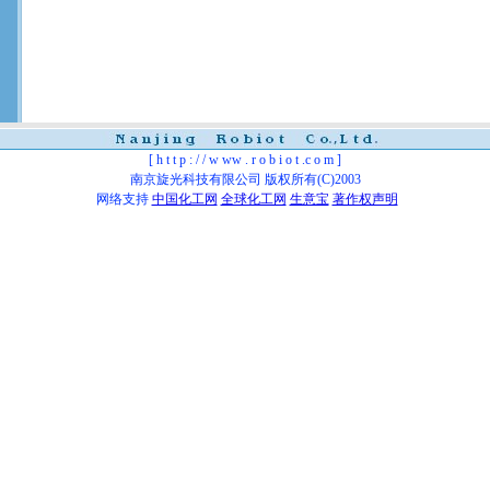
[ h t t p : / / w ww . r o b i o t .c o m ]
南京旋光科技有限公司
版权所有(C)2003
网络支持
中国化工网
全球化工网
生意宝
著作权声明