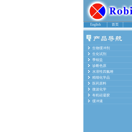
English
首页
生物缓冲剂
生化试剂
季铵盐
诊断色原
水溶性四氮唑
精细化学品
医药原料
微波化学
有机硅凝胶
缓冲液